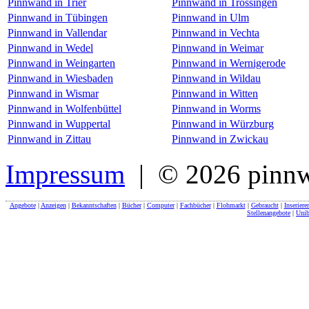
Pinnwand in Trier
Pinnwand in Trossingen
Pinnwand in Tübingen
Pinnwand in Ulm
Pinnwand in Vallendar
Pinnwand in Vechta
Pinnwand in Wedel
Pinnwand in Weimar
Pinnwand in Weingarten
Pinnwand in Wernigerode
Pinnwand in Wiesbaden
Pinnwand in Wildau
Pinnwand in Wismar
Pinnwand in Witten
Pinnwand in Wolfenbüttel
Pinnwand in Worms
Pinnwand in Wuppertal
Pinnwand in Würzburg
Pinnwand in Zittau
Pinnwand in Zwickau
Impressum
| © 2026 pinnw
Angebote
|
Anzeigen
|
Bekanntschaften
|
Bücher
|
Computer
|
Fachbücher
|
Flohmarkt
|
Gebraucht
|
Inseriere
Stellenangebote
|
Unib