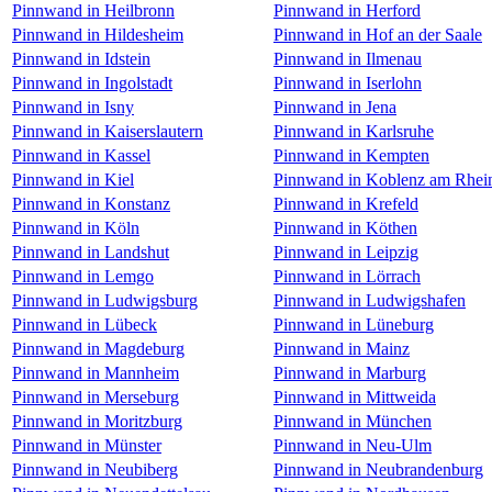
Pinnwand in Heilbronn
Pinnwand in Herford
Pinnwand in Hildesheim
Pinnwand in Hof an der Saale
Pinnwand in Idstein
Pinnwand in Ilmenau
Pinnwand in Ingolstadt
Pinnwand in Iserlohn
Pinnwand in Isny
Pinnwand in Jena
Pinnwand in Kaiserslautern
Pinnwand in Karlsruhe
Pinnwand in Kassel
Pinnwand in Kempten
Pinnwand in Kiel
Pinnwand in Koblenz am Rhei
Pinnwand in Konstanz
Pinnwand in Krefeld
Pinnwand in Köln
Pinnwand in Köthen
Pinnwand in Landshut
Pinnwand in Leipzig
Pinnwand in Lemgo
Pinnwand in Lörrach
Pinnwand in Ludwigsburg
Pinnwand in Ludwigshafen
Pinnwand in Lübeck
Pinnwand in Lüneburg
Pinnwand in Magdeburg
Pinnwand in Mainz
Pinnwand in Mannheim
Pinnwand in Marburg
Pinnwand in Merseburg
Pinnwand in Mittweida
Pinnwand in Moritzburg
Pinnwand in München
Pinnwand in Münster
Pinnwand in Neu-Ulm
Pinnwand in Neubiberg
Pinnwand in Neubrandenburg