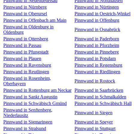
Pinnwand in Neuendettelsau
Pinnwand in Nordhausen
Pinnwand in Nürnberg
Pinnwand in Nürtingen
Pinnwand in Oberursel
Pinnwand in Oestrich-Winkel
Pinnwand in Offenbach am Main
Pinnwand in Offenburg
Pinnwand in Oldenburg in
Pinnwand in Osnabrück
Oldenburg
Pinnwand in Ottersberg
Pinnwand in Paderborn
Pinnwand in Passau
Pinnwand in Pforzheim
Pinnwand in Pfungstadt
Pinnwand in Pinneberg
Pinnwand in Plauen
Pinnwand in Potsdam
Pinnwand in Ravensburg
Pinnwand in Regensburg
Pinnwand in Reutlingen
Pinnwand in Riedlingen
Pinnwand in Rosenheim,
Pinnwand in Rostock
Oberbayern
Pinnwand in Rottenburg am Neckar
Pinnwand in Saarbrücken
Pinnwand in Sankt Augustin
Pinnwand in Schmalkalden
Pinnwand in Schwäbisch Gmünd
Pinnwand in Schwäbisch Hall
Pinnwand in Senftenberg,
Pinnwand in Siegen
Niederlausitz
Pinnwand in Sigmaringen
Pinnwand in Speyer
Pinnwand in Stralsund
Pinnwand in Stuttgart