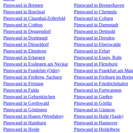
Pinnwand in Bremen
Pinnwand in Bremerhaven
Pinnwand in Bruchsal
Pinnwand in Chemnitz
Pinnwand in Clausthal-Zellerfeld
Pinnwand in Coburg
Pinnwand in Cottbus
Pinnwand in Darmstadt
Pinnwand in Deggendorf
Pinnwand in Detmold
Pinnwand in Dortmund
Pinnwand in Dresden
Pinnwand in Düsseldorf
Pinnwand in Eberswalde
Pinnwand in Elmshorn
Pinnwand in Erfurt
Pinnwand in Erlangen
Pinnwand in Essen, Ruhr
Pinnwand in Esslingen am Neckar
Pinnwand in Flensburg
Pinnwand in Frankfurt (Oder)
Pinnwand in Frankfurt am Mai
Pinnwand in Freiberg, Sachsen
Pinnwand in Freiburg im Breis
Pinnwand in Freising
Pinnwand in Friedrichshafen
Pinnwand in Fulda
Pinnwand in Furtwangen
Pinnwand in Gelsenkirchen
Pinnwand in Gießen
Pinnwand in Greifswald
Pinnwand in Görlitz
Pinnwand in Göttingen
Pinnwand in Güstrow
Pinnwand in Hagen (Westfalen)
Pinnwand in Halle (Saale)
Pinnwand in Hamburg
Pinnwand in Hannover
Pinnwand in Heide
Pinnwand in Heidelberg