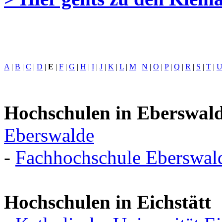
A
|
B
|
C
|
D
|
E
|
F
|
G
|
H
|
I
|
J
|
K
|
L
|
M
|
N
|
O
|
P
|
Q
|
R
|
S
|
T
|
Hochschulen in Eberswal
Eberswalde
-
Fachhochschule Eberswal
Hochschulen in Eichstätt