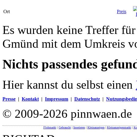
Ort
Preis
Es wurden keine Treffer fü
Gmünd mit dem Umkreis v
Nichts passendes gefun
Hier kannst du selbst einen
Presse
|
Kontakt
|
Impressum
|
Datenschutz
|
Nutzungsbedi
© 2009-2026 pinnwaen.de
Flohmarkt
|
Gebraucht
|
Inserieren
|
Kleinanzeigen
|
Kleinanzeigenmarkt
|
Ko